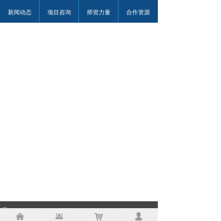
新闻动态
项目咨询
师资力量
合作资源
公司：北京龙腾智元信息技术有限公司
中国人工
낀
뀵
낙
넙