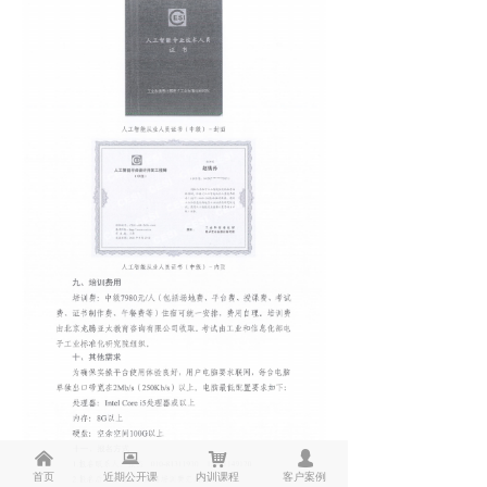
낀
뀵
낙
넙
首页
近期公开课
内训课程
客户案例