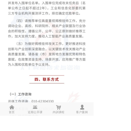
낀
뀵
낙
넙
首页
近期公开课
内训课程
客户案例