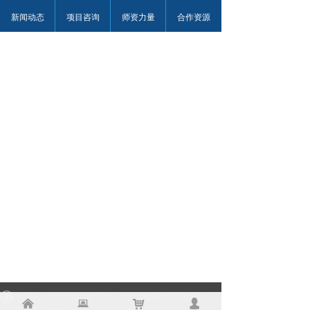
新闻动态
项目咨询
师资力量
合作资源
公司：北京龙腾智元信息技术有限公司
中国人工
낀
뀵
낙
넙