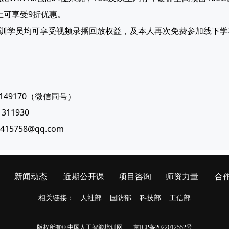
上可享受9折优惠。
培训学员均可享受视频录播回放权益，及本人再次免费参加线下学
1149170（微信同号）
81311930
415758@qq.com
新闻动态
近期公开课
项目咨询
师资力量
合
相关链接：
人社部
国防部
科技部
工信部
京ICP备2022012552号
版权所有© 中国人工智能培训网