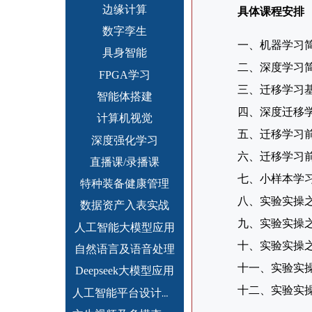
边缘计算
具体课程安排
数字孪生
一、机器学习
具身智能
二、深度学习
FPGA学习
三、迁移学习
智能体搭建
四、深度迁移
计算机视觉
五、迁移学习
深度强化学习
六、迁移学习
直播课/录播课
七、小样本学习、
特种装备健康管理
八、实验实操
数据资产入表实战
九、实验实操
人工智能大模型应用
十、实验实操
自然语言及语音处理
十一、实验实
Deepseek大模型应用
十二、实验实
人工智能平台设计开发