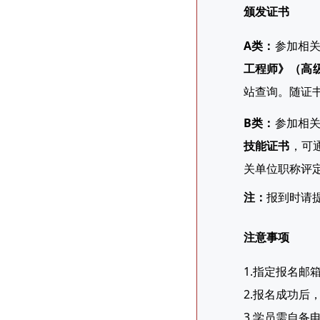
颁发证书
A类：
参
加相
工程师》（高
站查询。随证
B类：
参加相
技能证书
，可
关单位职称评
注：
报到时请
注意事项
1.指定报名邮箱：
2.报名成功
3.学员需自备