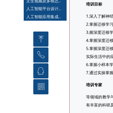
文生视频及多模态大模型
培训目标
人工智能平台设计开发工程师
1.深入了解
人工智能应用集成设计开发工程师
2.掌握迁移
3.握深度迁
ꁸ
4.掌握深度迁
5.掌握深度
ꂅ
回到顶部
实际生活中的
6.掌握小样本学
ꁗ
010-81311930
7.通过实操
培训专家
ꀥ
QQ客服
等领域的教学
微信二维码
有丰富的科研